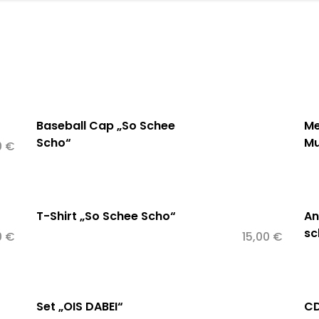
gramm
Videos
Kulturpreis
Presse
Üb
Baseball Cap „So Schee
Me
Nicht
Scho“
Mu
0
€
vorrätig
T-Shirt „So Schee Scho“
An
Dieses
sc
0
€
15,00
€
Produkt
weist
mehrere
Varianten
Set „OIS DABEI“
CD
auf.