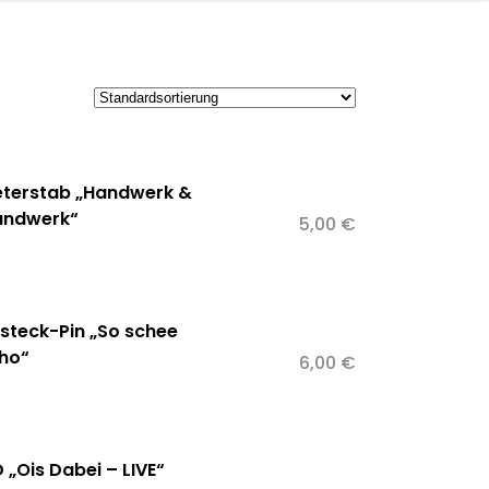
er mich
Otto-Shop
Kontakt
terstab „Handwerk &
ndwerk“
5,00
€
steck-Pin „So schee
ho“
6,00
€
 „Ois Dabei – LIVE“