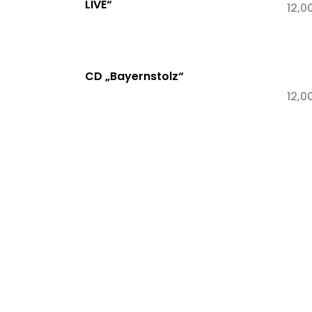
LIVE“
12,0
CD „Bayernstolz“
12,0