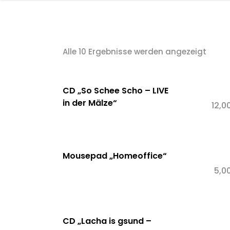
Startseite
Termine
Pro
Alle 10 Ergebnisse werden angezeigt
CD „So Schee Scho – LIVE
in der Mälze“
12,0
Mousepad „Homeoffice“
5,0
CD „Lacha is gsund –