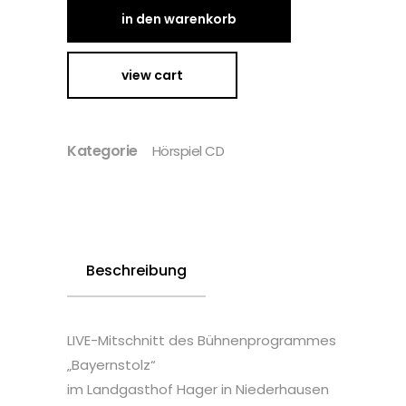
in den warenkorb
view cart
Kategorie
Hörspiel CD
Beschreibung
LIVE-Mitschnitt des Bühnenprogrammes
„Bayernstolz“
im Landgasthof Hager in Niederhausen