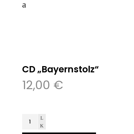
CD „Bayernstolz“
12,00
€
CD
"Bayernstolz"
quantity