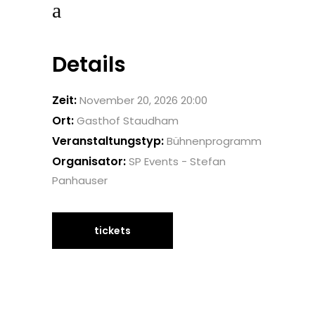
Details
Zeit:
November 20, 2026 20:00
Ort:
Gasthof Staudham
Veranstaltungstyp:
Bühnenprogramm
Organisator:
SP Events - Stefan
Panhauser
tickets